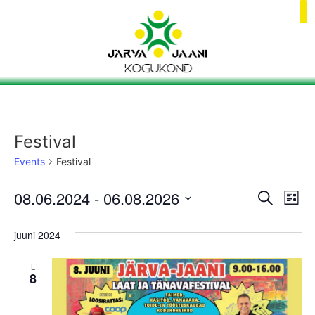
Festival
Events
Festival
Event
Ev
08.06.2024
 - 
06.08.2026
Search
List
Select
Vi
Sear
date.
juuni 2024
Na
and
L
View
8
Navig