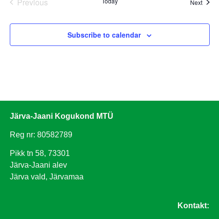
Events
Previous
Today
Event
Next
Subscribe to calendar
Järva-Jaani Kogukond MTÜ
Reg nr: 80582789
Pikk tn 58, 73301
Järva-Jaani alev
Järva vald, Järvamaa
Kontakt: