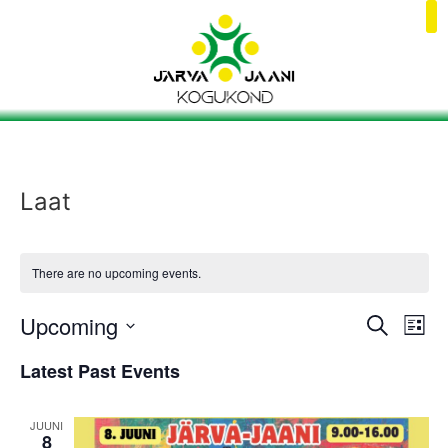
Laat
There are no upcoming events.
Event
Ev
Upcoming
Search
List
Select
Vi
Sear
date.
Latest Past Events
Na
and
JUUNI
View
8