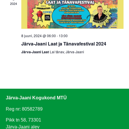
2024
Navig
8 juuni, 2024 @ 06:00
-
13:00
Järva-Jaani Laat ja Tänavafestival 2024
Järva-Jaani Laat
Lai tänav, Järva-Jaani
Järva-Jaani Kogukond MTÜ
Reg nr: 80582789
Pikk tn 58, 73301
Järva-Jaani alev